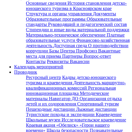
Основные сведения
История становления детско-
юношеского туризма в Красноярском крае
Структура и органы управления
Документы
Образовательные программы
Образовательные
стандарты
Руководящий и педагогический состав
Стипендии и иные виды материальной поддержки
Материально-техническое обеспечение
Платные
образовательные услуги
Финансово-хозяйственная
деятельность
Доступная среда
О противодействии
коррупции
Базы Центра
Профсоюз
Вакантные
места для приема
Партнеры
Вопрос-ответ
Контакты
Реквизиты
Вакансии
Календарь мероприятий
Проводник
Ресурсный центр
Кадры детско-юношеского
туризма и краеведения
Деятельность маршрутно-
квалификационных комиссий
Региональная
инновационная площадка
Методические
материалы
Навигатор ДО
Организация отдыха
детей и их оздоровления
Спортивный туризм
Пешеходные дистанции
Лыжные дистанции
Туристские походы и экспедиции
Краеведение
Школьные музеи
Исследовательское краеведение
Краевая акция «Обелиск»
«Герои нашего
времени»
Школа безопасности
Познавательные