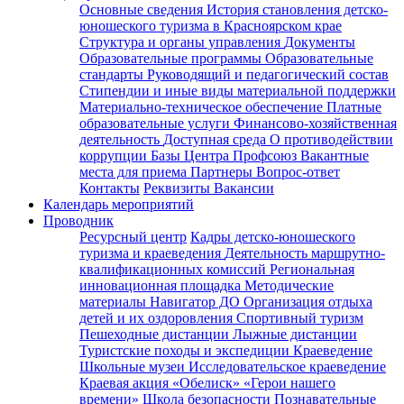
Основные сведения
История становления детско-
юношеского туризма в Красноярском крае
Структура и органы управления
Документы
Образовательные программы
Образовательные
стандарты
Руководящий и педагогический состав
Стипендии и иные виды материальной поддержки
Материально-техническое обеспечение
Платные
образовательные услуги
Финансово-хозяйственная
деятельность
Доступная среда
О противодействии
коррупции
Базы Центра
Профсоюз
Вакантные
места для приема
Партнеры
Вопрос-ответ
Контакты
Реквизиты
Вакансии
Календарь мероприятий
Проводник
Ресурсный центр
Кадры детско-юношеского
туризма и краеведения
Деятельность маршрутно-
квалификационных комиссий
Региональная
инновационная площадка
Методические
материалы
Навигатор ДО
Организация отдыха
детей и их оздоровления
Спортивный туризм
Пешеходные дистанции
Лыжные дистанции
Туристские походы и экспедиции
Краеведение
Школьные музеи
Исследовательское краеведение
Краевая акция «Обелиск»
«Герои нашего
времени»
Школа безопасности
Познавательные