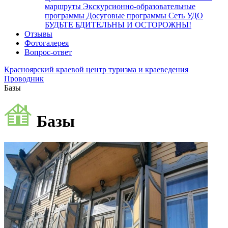
маршруты
Экскурсионно-образовательные
программы
Досуговые программы
Сеть УДО
БУДЬТЕ БДИТЕЛЬНЫ И ОСТОРОЖНЫ!
Отзывы
Фотогалерея
Вопрос-ответ
Красноярский краевой центр туризма и краеведения
Проводник
Базы
Базы