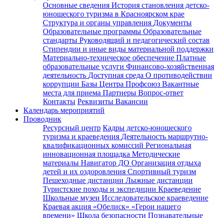
Основные сведения
История становления детско-
юношеского туризма в Красноярском крае
Структура и органы управления
Документы
Образовательные программы
Образовательные
стандарты
Руководящий и педагогический состав
Стипендии и иные виды материальной поддержки
Материально-техническое обеспечение
Платные
образовательные услуги
Финансово-хозяйственная
деятельность
Доступная среда
О противодействии
коррупции
Базы Центра
Профсоюз
Вакантные
места для приема
Партнеры
Вопрос-ответ
Контакты
Реквизиты
Вакансии
Календарь мероприятий
Проводник
Ресурсный центр
Кадры детско-юношеского
туризма и краеведения
Деятельность маршрутно-
квалификационных комиссий
Региональная
инновационная площадка
Методические
материалы
Навигатор ДО
Организация отдыха
детей и их оздоровления
Спортивный туризм
Пешеходные дистанции
Лыжные дистанции
Туристские походы и экспедиции
Краеведение
Школьные музеи
Исследовательское краеведение
Краевая акция «Обелиск»
«Герои нашего
времени»
Школа безопасности
Познавательные