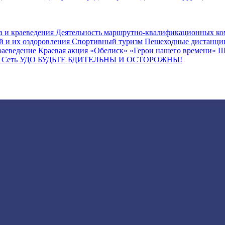
а и краеведения
Деятельность маршрутно-квалификационных к
й и их оздоровления
Спортивный туризм
Пешеходные дистанц
раеведение
Краевая акция «Обелиск»
«Герои нашего времени»
Ш
ы
Сеть УДО
БУДЬТЕ БДИТЕЛЬНЫ И ОСТОРОЖНЫ!