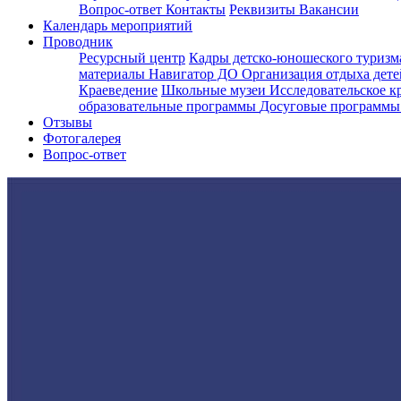
Вопрос-ответ
Контакты
Реквизиты
Вакансии
Календарь мероприятий
Проводник
Ресурсный центр
Кадры детско-юношеского туризм
материалы
Навигатор ДО
Организация отдыха дете
Краеведение
Школьные музеи
Исследовательское к
образовательные программы
Досуговые программ
Отзывы
Фотогалерея
Вопрос-ответ