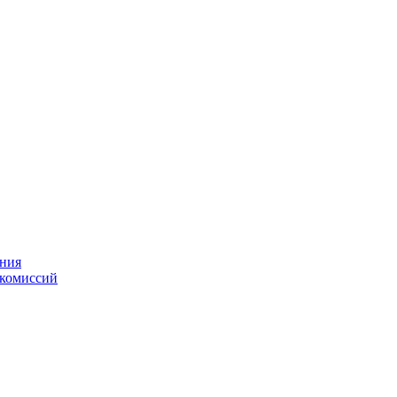
ения
 комиссий