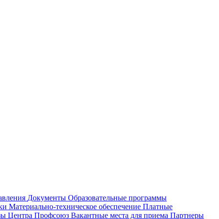
равления
Документы
Образовательные программы
жки
Материально-техническое обеспечение
Платные
зы Центра
Профсоюз
Вакантные места для приема
Партнеры