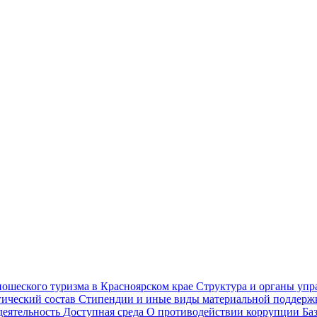
ношеского туризма в Красноярском крае
Структура и органы уп
гический состав
Стипендии и иные виды материальной поддер
деятельность
Доступная среда
О противодействии коррупции
Ба