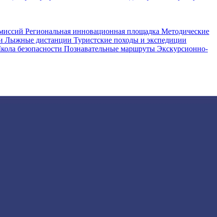
омиссий
Региональная инновационная площадка
Методические
ии
Лыжные дистанции
Туристские походы и экспедиции
кола безопасности
Познавательные маршруты
Экскурсионно-