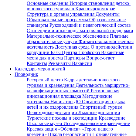
Основные сведения
История становления детско-
юношеского туризма в Красноярском крае
Структура и органы управления
Документы
Образовательные программы
Образовательные
стандарты
Руководящий и педагогический состав
Стипендии и иные виды материальной поддержки
Материально-техническое обеспечение
Платные
образовательные услуги
Финансово-хозяйственная
деятельность
Доступная среда
О противодействии
коррупции
Базы Центра
Профсоюз
Вакантные
места для приема
Партнеры
Вопрос-ответ
Контакты
Реквизиты
Вакансии
Календарь мероприятий
Проводник
Ресурсный центр
Кадры детско-юношеского
туризма и краеведения
Деятельность маршрутно-
квалификационных комиссий
Региональная
инновационная площадка
Методические
материалы
Навигатор ДО
Организация отдыха
детей и их оздоровления
Спортивный туризм
Пешеходные дистанции
Лыжные дистанции
Туристские походы и экспедиции
Краеведение
Школьные музеи
Исследовательское краеведение
Краевая акция «Обелиск»
«Герои нашего
времени»
Школа безопасности
Познавательные