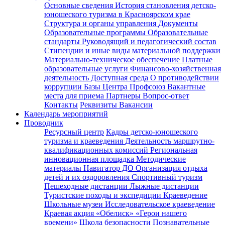
Основные сведения
История становления детско-
юношеского туризма в Красноярском крае
Структура и органы управления
Документы
Образовательные программы
Образовательные
стандарты
Руководящий и педагогический состав
Стипендии и иные виды материальной поддержки
Материально-техническое обеспечение
Платные
образовательные услуги
Финансово-хозяйственная
деятельность
Доступная среда
О противодействии
коррупции
Базы Центра
Профсоюз
Вакантные
места для приема
Партнеры
Вопрос-ответ
Контакты
Реквизиты
Вакансии
Календарь мероприятий
Проводник
Ресурсный центр
Кадры детско-юношеского
туризма и краеведения
Деятельность маршрутно-
квалификационных комиссий
Региональная
инновационная площадка
Методические
материалы
Навигатор ДО
Организация отдыха
детей и их оздоровления
Спортивный туризм
Пешеходные дистанции
Лыжные дистанции
Туристские походы и экспедиции
Краеведение
Школьные музеи
Исследовательское краеведение
Краевая акция «Обелиск»
«Герои нашего
времени»
Школа безопасности
Познавательные