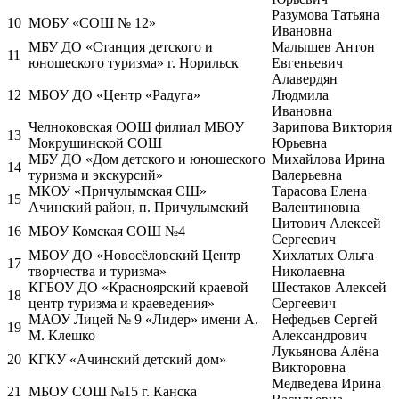
Разумова Татьяна
10
МОБУ «СОШ № 12»
Ивановна
МБУ ДО «Станция детского и
Малышев Антон
11
юношеского туризма» г. Норильск
Евгеньевич
Алавердян
12
МБОУ ДО «Центр «Радуга»
Людмила
Ивановна
Челноковская ООШ филиал МБОУ
Зарипова Виктория
13
Мокрушинской СОШ
Юрьевна
МБУ ДО «Дом детского и юношеского
Михайлова Ирина
14
туризма и экскурсий»
Валерьевна
МКОУ «Причулымская СШ»
Тарасова Елена
15
Ачинский район, п. Причулымский
Валентиновна
Цитович Алексей
16
МБОУ Комская СОШ №4
Сергеевич
МБОУ ДО «Новосёловский Центр
Хихлатых Ольга
17
творчества и туризма»
Николаевна
КГБОУ ДО «Красноярский краевой
Шестаков Алексей
18
центр туризма и краеведения»
Сергеевич
МАОУ Лицей № 9 «Лидер» имени А.
Нефедьев Сергей
19
М. Клешко
Александрович
Лукьянова Алёна
20
КГКУ «Ачинский детский дом»
Викторовна
Медведева Ирина
21
МБОУ СОШ №15 г. Канска