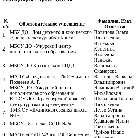
№
Фамилия, Имя,
Образовательное учреждение
п/п
Отчество
МБУ ДО «Дом детского и юношеского
Потапова Ольга
1
туризма и экскурсий» г.Канск
Николаевна
Итпекова
МБОУ ДО «Ужурский центр
2
Кристина
дополнительного образования»
Игоревна
Надежда
3
МБОУ ДО Казачинский РЦДТ
Васильевна
Скамарова
МАОУ «Средняя школа № 69» имени
Ваганова Варвара
4
Поздеева А. Г.
Владимировна
МБОУ ДО «Ужурский центр
Ярышкин Василий
5
дополнительного образования»
Михайлович
КГБОУ ДО «Красноярский краевой
Шурыгина Галина
6
центр туризма и краеведения»
Николаевна
ТМК ОУ «Дудинская средняя школа
Лауэр Устина
7
№1»
Владимировна
Кравцова Ирина
8
МБОУ «Иланская СОШ №2»
Григорьевна
Чуйков Ивано
9
МАОУ «СОШ №2 им. Г.Я. Борисенко»
Юрьевич