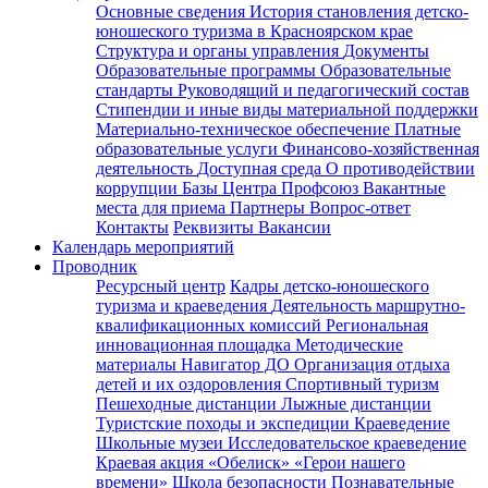
Основные сведения
История становления детско-
юношеского туризма в Красноярском крае
Структура и органы управления
Документы
Образовательные программы
Образовательные
стандарты
Руководящий и педагогический состав
Стипендии и иные виды материальной поддержки
Материально-техническое обеспечение
Платные
образовательные услуги
Финансово-хозяйственная
деятельность
Доступная среда
О противодействии
коррупции
Базы Центра
Профсоюз
Вакантные
места для приема
Партнеры
Вопрос-ответ
Контакты
Реквизиты
Вакансии
Календарь мероприятий
Проводник
Ресурсный центр
Кадры детско-юношеского
туризма и краеведения
Деятельность маршрутно-
квалификационных комиссий
Региональная
инновационная площадка
Методические
материалы
Навигатор ДО
Организация отдыха
детей и их оздоровления
Спортивный туризм
Пешеходные дистанции
Лыжные дистанции
Туристские походы и экспедиции
Краеведение
Школьные музеи
Исследовательское краеведение
Краевая акция «Обелиск»
«Герои нашего
времени»
Школа безопасности
Познавательные