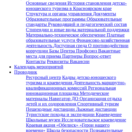
Основные сведения
История становления детско-
юношеского туризма в Красноярском крае
Структура и органы управления
Документы
Образовательные программы
Образовательные
стандарты
Руководящий и педагогический состав
Стипендии и иные виды материальной поддержки
Материально-техническое обеспечение
Платные
образовательные услуги
Финансово-хозяйственная
деятельность
Доступная среда
О противодействии
коррупции
Базы Центра
Профсоюз
Вакантные
места для приема
Партнеры
Вопрос-ответ
Контакты
Реквизиты
Вакансии
Календарь мероприятий
Проводник
Ресурсный центр
Кадры детско-юношеского
туризма и краеведения
Деятельность маршрутно-
квалификационных комиссий
Региональная
инновационная площадка
Методические
материалы
Навигатор ДО
Организация отдыха
детей и их оздоровления
Спортивный туризм
Пешеходные дистанции
Лыжные дистанции
Туристские походы и экспедиции
Краеведение
Школьные музеи
Исследовательское краеведение
Краевая акция «Обелиск»
«Герои нашего
времени»
Школа безопасности
Познавательные