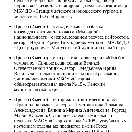
педагогики для обучающихся 5–6 классов), автор –
Борисова Елизавета Ликандровна, педагог-организатор
МБУ ДО «Станция детского и юношеского туризма и
экскурсий», ГО г. Норильск;
Призер (2 место) – методическая разработка
краеведческого мастер-класса «Мы одной
национальности» с использованием ресурса нейросетей,
автор – Янулис Ирина Викторовна, методист МАОУ ДО
«Центр туризма», Минусинский муниципальный округ;
Призер (3 место) – интерактивная экскурсия «Музей в
чемодане. Личные вещи солдата Великой
Отечественной войны», автор – Медведева Ирина
Васильевна, педагог дополнительного образования,
учитель математики МБОУ «Средняя
общеобразовательная школа № 15», Канский
муниципальный округ;
Призер (3 место) – историко-патриотический квест
«Граница на замке», авторы – Пустошилова Людмила
Александровна, Бянкина Марина Анатольевна, Горгоц
Мария Юрьевна, Остапенко Алексей Николаевич,
педагоги МАОУ «Средняя школа № 108 с углубленным
изучением отдельных предметов имени Героя
Социалистического Труда Мясникова Н.Д.», ГО