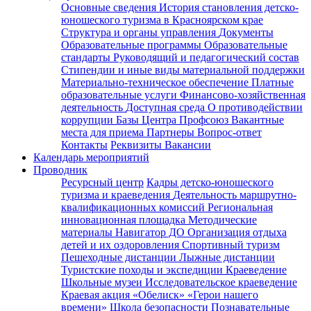
Основные сведения
История становления детско-
юношеского туризма в Красноярском крае
Структура и органы управления
Документы
Образовательные программы
Образовательные
стандарты
Руководящий и педагогический состав
Стипендии и иные виды материальной поддержки
Материально-техническое обеспечение
Платные
образовательные услуги
Финансово-хозяйственная
деятельность
Доступная среда
О противодействии
коррупции
Базы Центра
Профсоюз
Вакантные
места для приема
Партнеры
Вопрос-ответ
Контакты
Реквизиты
Вакансии
Календарь мероприятий
Проводник
Ресурсный центр
Кадры детско-юношеского
туризма и краеведения
Деятельность маршрутно-
квалификационных комиссий
Региональная
инновационная площадка
Методические
материалы
Навигатор ДО
Организация отдыха
детей и их оздоровления
Спортивный туризм
Пешеходные дистанции
Лыжные дистанции
Туристские походы и экспедиции
Краеведение
Школьные музеи
Исследовательское краеведение
Краевая акция «Обелиск»
«Герои нашего
времени»
Школа безопасности
Познавательные