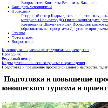
Вопрос-ответ
Контакты
Реквизиты
Вакансии
Календарь мероприятий
Проводник
Ресурсный центр
Кадры детско-юношеского туризм
материалы
Навигатор ДО
Организация отдыха дете
Краеведение
Школьные музеи
Исследовательское к
образовательные программы
Досуговые программ
Отзывы
Фотогалерея
Вопрос-ответ
Красноярский краевой центр туризма и краеведения
Проводник
Ресурсный центр
Кадры детско-юношеского туризма и краеведения
Подготовка и повышение профессионального мастерства педаг
Подготовка и повышение проф
юношеского туризма и ориен