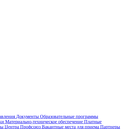
равления
Документы
Образовательные программы
жки
Материально-техническое обеспечение
Платные
зы Центра
Профсоюз
Вакантные места для приема
Партнеры