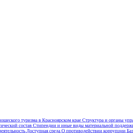
ношеского туризма в Красноярском крае
Структура и органы уп
гический состав
Стипендии и иные виды материальной поддер
деятельность
Доступная среда
О противодействии коррупции
Ба