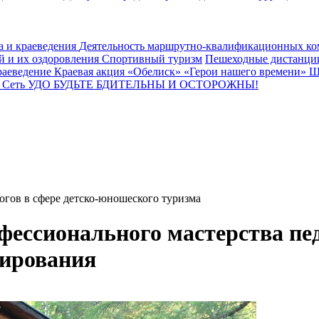
а и краеведения
Деятельность маршрутно-квалификационных к
й и их оздоровления
Спортивный туризм
Пешеходные дистанц
раеведение
Краевая акция «Обелиск»
«Герои нашего времени»
Ш
ы
Сеть УДО
БУДЬТЕ БДИТЕЛЬНЫ И ОСТОРОЖНЫ!
огов в сфере детско-юношеского туризма
ессионального мастерства педа
тирования