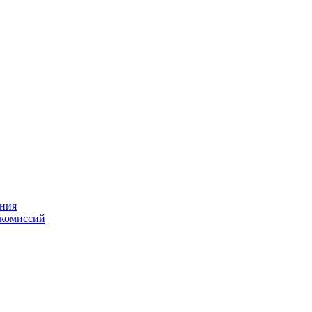
ения
 комиссий