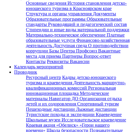
Основные сведения
История становления детско-
юношеского туризма в Красноярском крае
Структура и органы управления
Документы
Образовательные программы
Образовательные
стандарты
Руководящий и педагогический состав
Стипендии и иные виды материальной поддержки
Материально-техническое обеспечение
Платные
образовательные услуги
Финансово-хозяйственная
деятельность
Доступная среда
О противодействии
коррупции
Базы Центра
Профсоюз
Вакантные
места для приема
Партнеры
Вопрос-ответ
Контакты
Реквизиты
Вакансии
Календарь мероприятий
Проводник
Ресурсный центр
Кадры детско-юношеского
туризма и краеведения
Деятельность маршрутно-
квалификационных комиссий
Региональная
инновационная площадка
Методические
материалы
Навигатор ДО
Организация отдыха
детей и их оздоровления
Спортивный туризм
Пешеходные дистанции
Лыжные дистанции
Туристские походы и экспедиции
Краеведение
Школьные музеи
Исследовательское краеведение
Краевая акция «Обелиск»
«Герои нашего
времени»
Школа безопасности
Познавательные