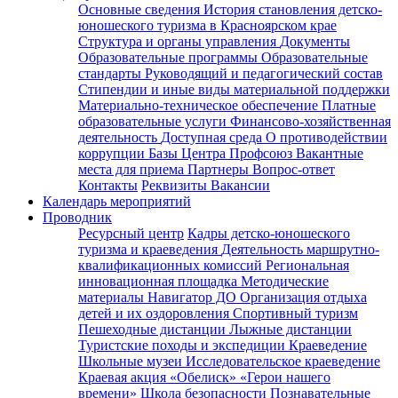
Основные сведения
История становления детско-
юношеского туризма в Красноярском крае
Структура и органы управления
Документы
Образовательные программы
Образовательные
стандарты
Руководящий и педагогический состав
Стипендии и иные виды материальной поддержки
Материально-техническое обеспечение
Платные
образовательные услуги
Финансово-хозяйственная
деятельность
Доступная среда
О противодействии
коррупции
Базы Центра
Профсоюз
Вакантные
места для приема
Партнеры
Вопрос-ответ
Контакты
Реквизиты
Вакансии
Календарь мероприятий
Проводник
Ресурсный центр
Кадры детско-юношеского
туризма и краеведения
Деятельность маршрутно-
квалификационных комиссий
Региональная
инновационная площадка
Методические
материалы
Навигатор ДО
Организация отдыха
детей и их оздоровления
Спортивный туризм
Пешеходные дистанции
Лыжные дистанции
Туристские походы и экспедиции
Краеведение
Школьные музеи
Исследовательское краеведение
Краевая акция «Обелиск»
«Герои нашего
времени»
Школа безопасности
Познавательные